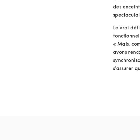
des enceint
spectaculai
Le vrai déf
fonctionnel
« Mais, com
avons renco
synchronisa
s’assurer q