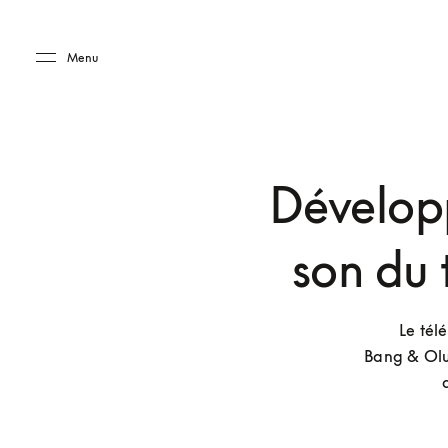
Skip to main content
Skip to main footer
Menu
Dévelop
son du 
Le tél
Bang & Oluf