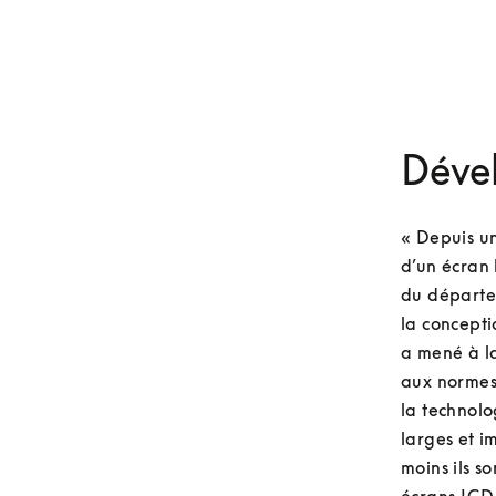
Déve
« Depuis un
d’un écran 
du départe
la concepti
a mené à la
aux normes
la technolo
larges et i
moins ils s