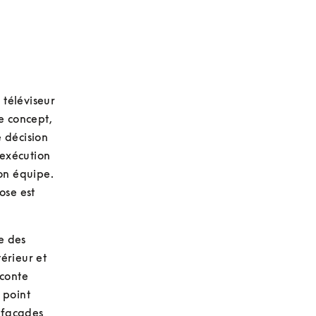
téléviseur 
 concept, 
décision 
exécution 
n équipe. 
se est 
e des 
érieur et 
conte 
point 
 façades 