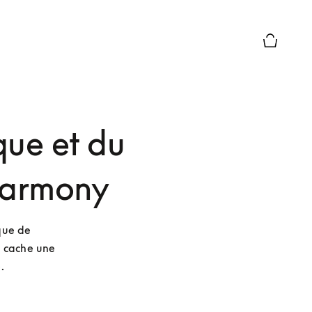
Le module
ue et du
 Harmony
que de 
 cache une 
.