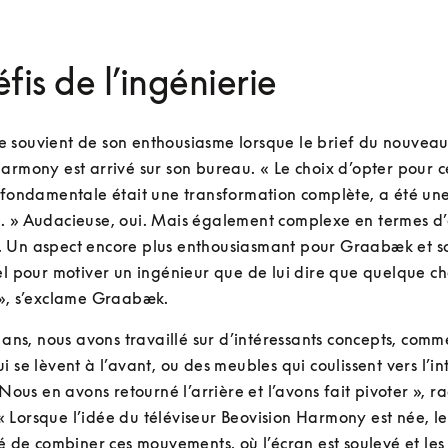
éfis de l’ingénierie
souvient de son enthousiasme lorsque le brief du nouveau 
armony est arrivé sur son bureau. « Le choix d’opter pour ce
 fondamentale était une transformation complète, a été une 
. » Audacieuse, oui. Mais également complexe en termes d’
 Un aspect encore plus enthousiasmant pour Graabæk et so
el pour motiver un ingénieur que de lui dire que quelque cho
 », s’exclame Graabæk. 
s ans, nous avons travaillé sur d’intéressants concepts, comm
 se lèvent à l’avant, ou des meubles qui coulissent vers l’int
 Nous en avons retourné l’arrière et l’avons fait pivoter », ra
Lorsque l’idée du téléviseur Beovision Harmony est née, le 
té de combiner ces mouvements, où l’écran est soulevé et les