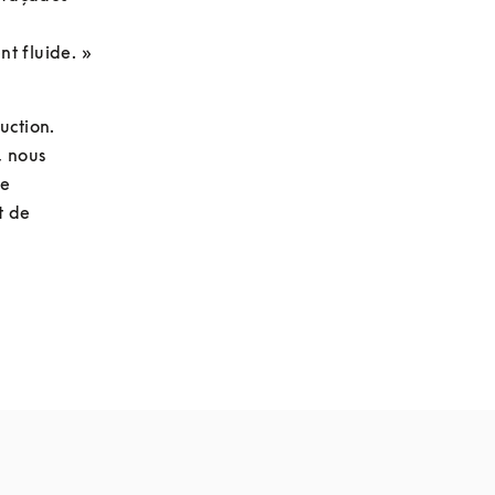
t fluide. »
ction. 
 nous 
e 
 de 