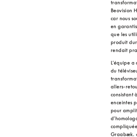
transformat
Beovision H
car nous so
en garantis
que les uti
produit dur
rendait pra
L’équipe a 
du télévise
transformat
allers-reto
consistant 
enceintes p
pour amplif
d’homologat
compliquées
Graabæk. « 