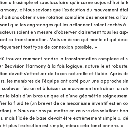
ion ultrasimple et spectaculaire qu’incarne aujourd’hui le té
armony. « Nous savions que l’exécution du mouvement était d
uhaitions obtenir une rotation complète des enceintes à l’ava
sant que les engrenages qui les actionnent soient cachés à l’
lisateurs soient en mesure d’observer clairement tous les aspe
ant sa transformation. Mais un écran qui monte et qui desc
tiquement tout type de connexion possible. »
dû trouver comment rendre la transformation complexe et sa
ur Beovision Harmony à la fois logique, naturelle et robuste.
ion devait s’effectuer de façon naturelle et fluide. Après 
urs, les membres de l’équipe ont opté pour une approche sim
à soulever l’écran et à laisser ce mouvement entraîner la rot
ar le biais d’un bras unique et d’une géométrie soigneusemen
ier la fluidité (un brevet de ce mécanisme inventif est en co
ion). « Nous aurions pu mettre en œuvre des solutions bea
, mais l’idée de base devait être extrêmement simple », dé
Et plus l’exécution est simple, mieux cela fonctionnera. »