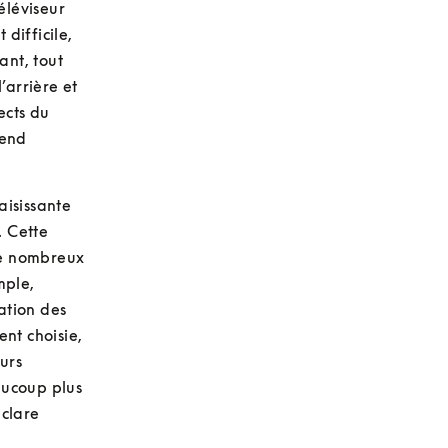
léviseur 
ifficile, 
nt, tout 
arrière et 
cts du 
end 
isissante 
 Cette 
de nombreux 
ple, 
ation des 
t choisie, 
urs 
ucoup plus 
clare 