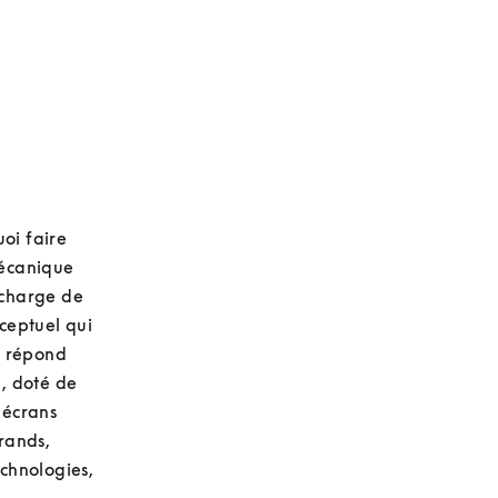
oi faire 
écanique 
charge de 
ceptuel qui 
 répond 
 doté de 
écrans 
rands, 
chnologies, 