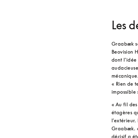
Les d
Graabæk se 
Beovision H
dont l’idée
audacieuse
mécanique.
« Rien de t
impossible
« Au fil de
étagères qui
l’extérieur.
Graabæk. « 
décisif a é