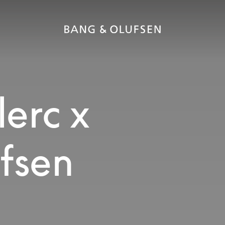
lerc x
fsen