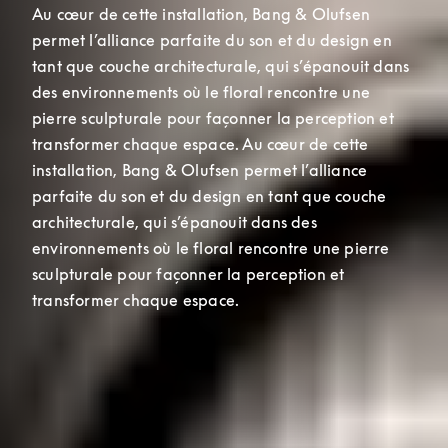
Au cœur de cette installation, Bang & Olufsen 
permet l’alliance parfaite du son et du design en 
tant que couche architecturale, qui s’épanouit dans 
des environnements où le floral rencontre une 
pierre sculpturale pour façonner la perception et 
transformer chaque espace. Au cœur de cette 
installation, Bang & Olufsen permet l’alliance 
parfaite du son et du design en tant que couche 
architecturale, qui s’épanouit dans des 
environnements où le floral rencontre une pierre 
sculpturale pour façonner la perception et 
transformer chaque espace.