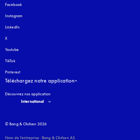
Facebook
Instagram
s’ouvre dans un nouvel onglet
LinkedIn
X
Youtube
s’ouvre dans un nouvel onglet
TikTok
Pinterest
Téléchargez notre application
Découvrez nos application
Select country and language
:
International
© Bang & Olufsen 2026
Nom de l’entreprise : Bang & Olufsen AS
