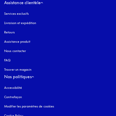
Assistance clientèle
Services exclusifs
Livraison et expédition
Retours
Assistance produit
Nous contacter
FAQ
Trouver un magasin
Nos politiques
Accessibilité
s’ouvre dans un nouvel onglet
Contrefaçon
s’ouvre dans un nouvel onglet
Modifier les paramètres de cookies
Cookie Policy
s’ouvre dans un nouvel onglet