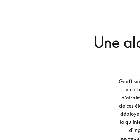
Une alc
Geoff sai
en a f
d’alchi
de ces él
déployer
là qu’in
d’ing
nouveaux 