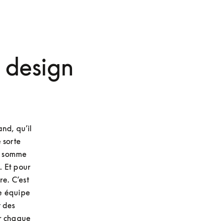
, design
nd, qu’il 
sorte 
a somme 
 Et pour 
e. C’est 
e équipe 
 des 
r chaque 