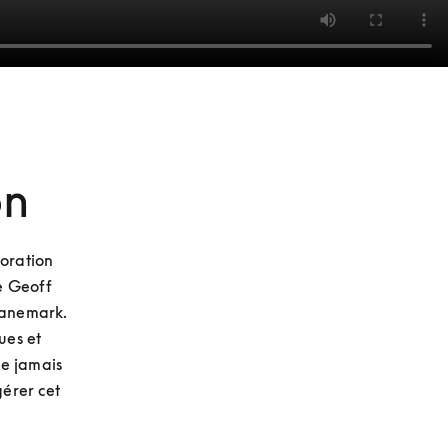
on
oration 
e Geoff 
Danemark. 
es et 
e jamais 
érer cet 