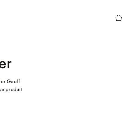
Le module
er
er Geoff 
e produit 