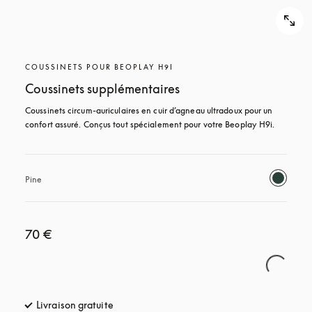
COUSSINETS POUR BEOPLAY H9I
Coussinets supplémentaires
Coussinets circum-auriculaires en cuir d’agneau ultradoux pour un 
confort assuré. Conçus tout spécialement pour votre Beoplay H9i.
Pine
70 €
Livraison gratuite
s’ouvre dans un nouvel onglet