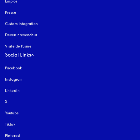
Emploi
Presse
Custom integration
Devenir revendeur
Visite de l'usine
Social Links
Facebook
Instagram
s’ouvre dans un nouvel onglet
LinkedIn
X
Youtube
s’ouvre dans un nouvel onglet
TikTok
Pinterest