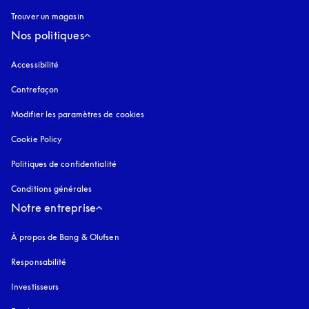
Trouver un magasin
Nos politiques
Accessibilité
s’ouvre dans un nouvel onglet
Contrefaçon
s’ouvre dans un nouvel onglet
Modifier les paramètres de cookies
Cookie Policy
s’ouvre dans un nouvel onglet
Politiques de confidentialité
s’ouvre dans un nouvel onglet
Conditions générales
Notre entreprise
À propos de Bang & Olufsen
Responsabilité
Investisseurs