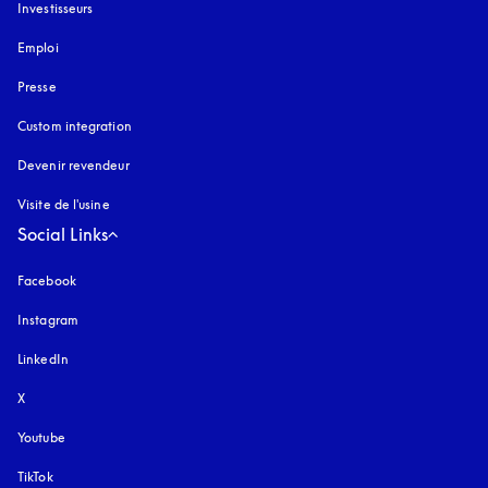
Investisseurs
Emploi
Presse
Custom integration
Devenir revendeur
Visite de l'usine
Social Links
Facebook
Instagram
s’ouvre dans un nouvel onglet
LinkedIn
X
Youtube
s’ouvre dans un nouvel onglet
TikTok