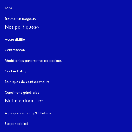
FAQ
Trouver un magasin
Nos politiques
Accessibilité
s’ouvre dans un nouvel onglet
Contrefaçon
s’ouvre dans un nouvel onglet
Modifier les paramètres de cookies
Cookie Policy
s’ouvre dans un nouvel onglet
Politiques de confidentialité
s’ouvre dans un nouvel onglet
Conditions générales
Notre entreprise
À propos de Bang & Olufsen
Responsabilité