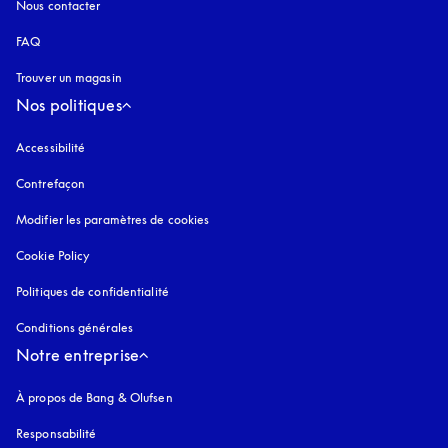
Nous contacter
FAQ
Trouver un magasin
Nos politiques
Accessibilité
s’ouvre dans un nouvel onglet
Contrefaçon
s’ouvre dans un nouvel onglet
Modifier les paramètres de cookies
Cookie Policy
s’ouvre dans un nouvel onglet
Politiques de confidentialité
s’ouvre dans un nouvel onglet
Conditions générales
Notre entreprise
À propos de Bang & Olufsen
Responsabilité