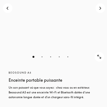
POUR
DÉCOUVRIR
DÉCOUVRIR
BEOSOUND A5
Enceinte portable puissante
Un son puissant où que vous soyez : chez vous ou en extérieur. 
Beosound A5 est une enceinte Wi-Fi et Bluetooth dotée d’une 
autonomie longue durée et d’un chargeur sans-fil intégré.