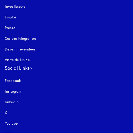
Investisseurs
Emploi
Presse
Custom integration
Devenir revendeur
Visite de l'usine
Social Links
Facebook
Instagram
s’ouvre dans un nouvel onglet
LinkedIn
X
Youtube
s’ouvre dans un nouvel onglet