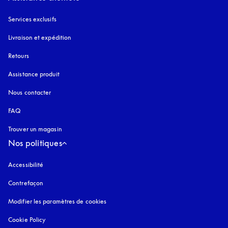
Services exclusifs
Livraison et expédition
Retours
Assistance produit
Nous contacter
FAQ
Trouver un magasin
Nos politiques
Accessibilité
s’ouvre dans un nouvel onglet
Contrefaçon
s’ouvre dans un nouvel onglet
Modifier les paramètres de cookies
Cookie Policy
s’ouvre dans un nouvel onglet