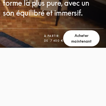
forme la plus pure, avec un
son équilibré et immersif.
Acheter
À PARTIR
FAITES
DE
7 400 €
maintenant
FAITES
DÉFILER
DÉFILER
LA
LA
PAGE
PAGE
POUR
POUR
DÉCOUVRIR
DÉCOUVRIR