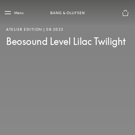
Skip to main content
Skip to main footer
Menu
Le mod
ATELIER EDITION | 08.2023
Beosound Level Lilac Twilight