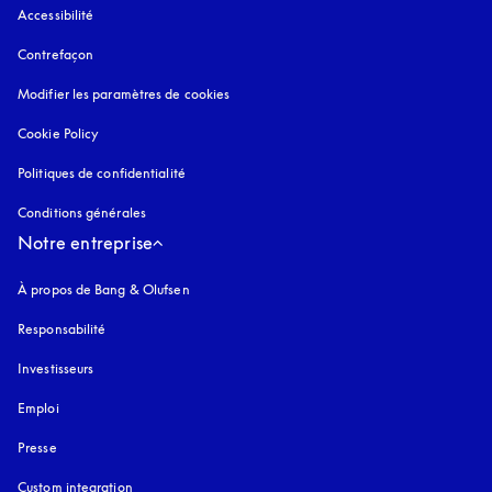
Accessibilité
s’ouvre dans un nouvel onglet
Contrefaçon
s’ouvre dans un nouvel onglet
Modifier les paramètres de cookies
Cookie Policy
s’ouvre dans un nouvel onglet
Politiques de confidentialité
s’ouvre dans un nouvel onglet
Conditions générales
Notre entreprise
À propos de Bang & Olufsen
Responsabilité
Investisseurs
Emploi
Presse
Custom integration