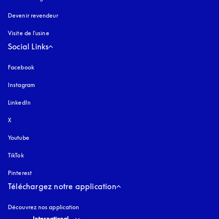
Devenir revendeur
Visite de l'usine
Social Links
Facebook
Instagram
s’ouvre dans un nouvel onglet
LinkedIn
X
Youtube
s’ouvre dans un nouvel onglet
TikTok
Pinterest
Téléchargez notre application
Découvrez nos application
Select country and language
:
International