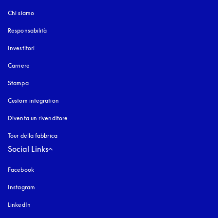
Chi siamo
Responsabilità
Investitori
Carriere
Stampa
Custom integration
Diventa un rivenditore
Tour della fabbrica
Social Links
Facebook
Instagram
si apre in una nuova finestra
LinkedIn