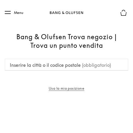
Skip to main content
Skip to main footer
Menu
Chius
Bang & Olufsen Trova negozio |
Trova un punto vendita
Inserire la città o il codice postale
(obbligatorio)
Usa la mia posizione
si apre in una nuova finestra