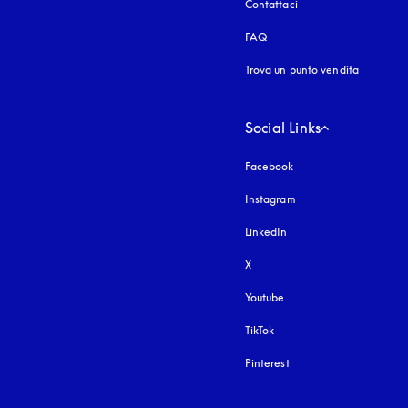
Contattaci
FAQ
Trova un punto vendita
Social Links
Facebook
Instagram
si apre in una nuova fi
LinkedIn
X
Youtube
si apre in una nuova fine
TikTok
Pinterest