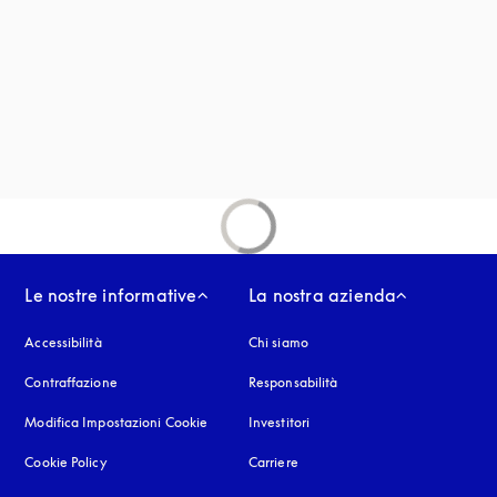
 in una nuova finestra
estra
Le nostre informative
La nostra azienda
Accessibilità
si apre in una nuova finestra
Chi siamo
Contraffazione
si apre in una nuova finestra
Responsabilità
Modifica Impostazioni Cookie
Investitori
Cookie Policy
si apre in una nuova finestra
Carriere