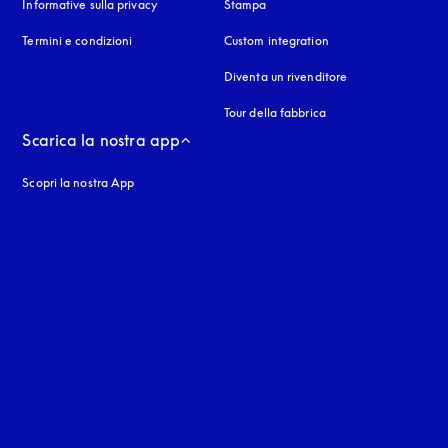
Informative sulla privacy
si apre in una nuova finestra
Stampa
Termini e condizioni
Custom integration
Diventa un rivenditore
Tour della fabbrica
Scarica la nostra app
Scopri la nostra App
nestra
stra