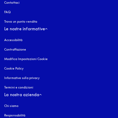
Contattaci
FAQ
Trova un punto vendita
Le nostre informative
Accessibilità
si apre in una nuova finestra
Contraffazione
si apre in una nuova finestra
Modifica Impostazioni Cookie
Cookie Policy
si apre in una nuova finestra
Informative sulla privacy
si apre in una nuova finestra
Termini e condizioni
La nostra azienda
Chi siamo
Responsabilità