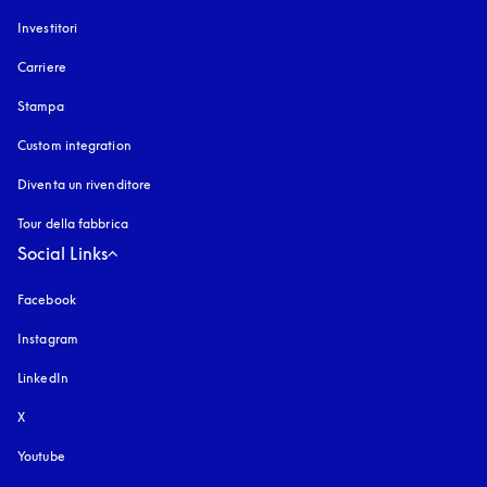
Investitori
Carriere
Stampa
Custom integration
Diventa un rivenditore
Tour della fabbrica
Social Links
Facebook
Instagram
si apre in una nuova finestra
LinkedIn
X
Youtube
si apre in una nuova finestra