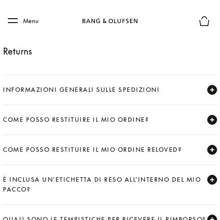
Skip to main content
Skip to main footer
Menu
Chius
Returns
INFORMAZIONI GENERALI SULLE SPEDIZIONI
Expand
COME POSSO RESTITUIRE IL MIO ORDINE?
Expand
COME POSSO RESTITUIRE IL MIO ORDINE RELOVED?
Expand
È INCLUSA UN’ETICHETTA DI RESO ALL’INTERNO DEL MIO
PACCO?
Expand
QUALI SONO LE TEMPISTICHE PER RICEVERE IL RIMBORSO?