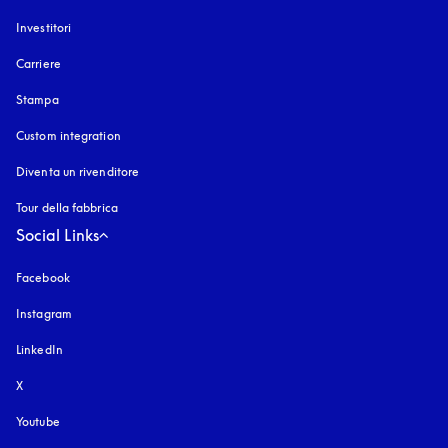
Investitori
Carriere
Stampa
Custom integration
Diventa un rivenditore
Tour della fabbrica
Social Links
Facebook
Instagram
si apre in una nuova finestra
LinkedIn
X
Youtube
si apre in una nuova finestra