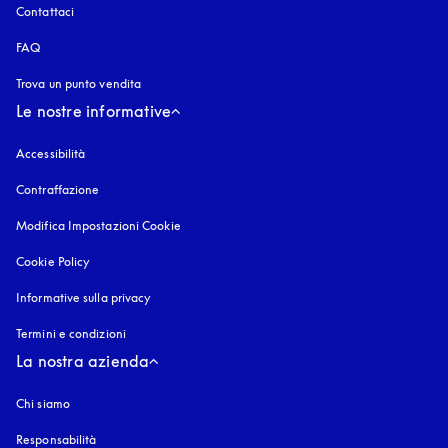
Contattaci
FAQ
Trova un punto vendita
Le nostre informative
Accessibilità
si apre in una nuova finestra
Contraffazione
si apre in una nuova finestra
Modifica Impostazioni Cookie
Cookie Policy
si apre in una nuova finestra
Informative sulla privacy
si apre in una nuova finestra
Termini e condizioni
La nostra azienda
Chi siamo
Responsabilità