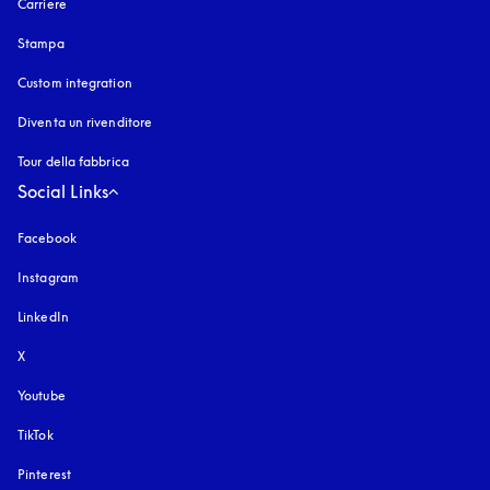
Carriere
Stampa
Custom integration
Diventa un rivenditore
Tour della fabbrica
Social Links
Facebook
Instagram
si apre in una nuova finestra
LinkedIn
X
Youtube
si apre in una nuova finestra
TikTok
Pinterest