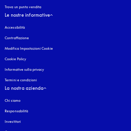
Trova un punto vendita
Le nostre informative
Accessibilità
si apre in una nuova finestra
Contraffazione
si apre in una nuova finestra
Modifica Impostazioni Cookie
Cookie Policy
si apre in una nuova finestra
Informative sulla privacy
si apre in una nuova finestra
Termini e condizioni
La nostra azienda
Chi siamo
Responsabilità
Investitori