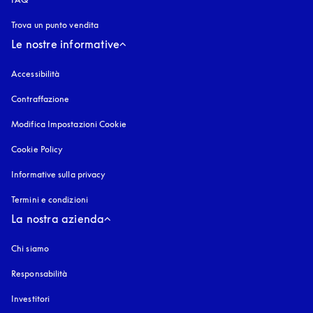
Trova un punto vendita
Le nostre informative
Accessibilità
si apre in una nuova finestra
Contraffazione
si apre in una nuova finestra
Modifica Impostazioni Cookie
Cookie Policy
si apre in una nuova finestra
Informative sulla privacy
si apre in una nuova finestra
Termini e condizioni
La nostra azienda
Chi siamo
Responsabilità
Investitori