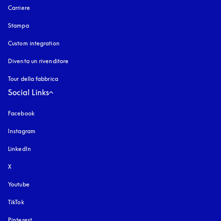
Carriere
Stampa
Custom integration
Diventa un rivenditore
Tour della fabbrica
Social Links
Facebook
Instagram
si apre in una nuova finestra
LinkedIn
X
Youtube
si apre in una nuova finestra
TikTok
Pinterest