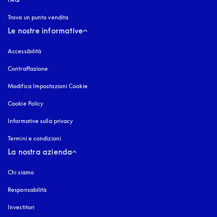
Trova un punto vendita
Le nostre informative
Accessibilità
si apre in una nuova finestra
Contraffazione
si apre in una nuova finestra
Modifica Impostazioni Cookie
Cookie Policy
si apre in una nuova finestra
Informative sulla privacy
si apre in una nuova finestra
Termini e condizioni
La nostra azienda
Chi siamo
Responsabilità
Investitori