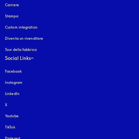
Carriere
Stampa
Custom integration
Diventa un rivenditore
Tour della fabbrica
Social Links
Facebook
Instagram
si apre in una nuova finestra
LinkedIn
X
Youtube
si apre in una nuova finestra
TikTok
Pinterest