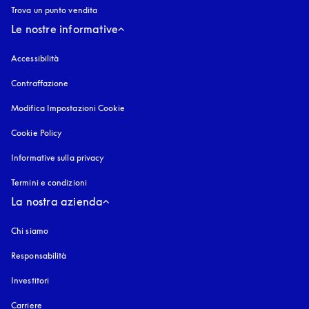
Trova un punto vendita
Le nostre informative
Accessibilità
si apre in una nuova finestra
Contraffazione
si apre in una nuova finestra
Modifica Impostazioni Cookie
Cookie Policy
si apre in una nuova finestra
Informative sulla privacy
si apre in una nuova finestra
Termini e condizioni
La nostra azienda
Chi siamo
Responsabilità
Investitori
Carriere