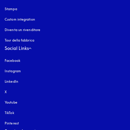
Stampa
Custom integration
Diventa un rivenditore
Tour della fabbrica
Social Links
Facebook
Instagram
si apre in una nuova finestra
LinkedIn
X
Youtube
si apre in una nuova finestra
TikTok
Pinterest