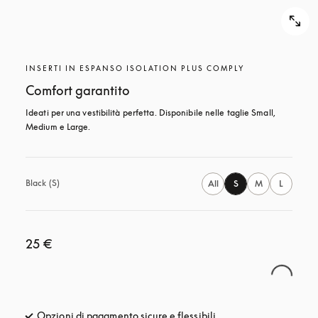
INSERTI IN ESPANSO ISOLATION PLUS COMPLY
Comfort garantito
Ideati per una vestibilità perfetta. Disponibile nelle taglie Small, 
Medium e Large.
Black (S)
All
S
M
L
25 €
Opzioni di pagamento sicure e flessibili
si apre in una nuova fi