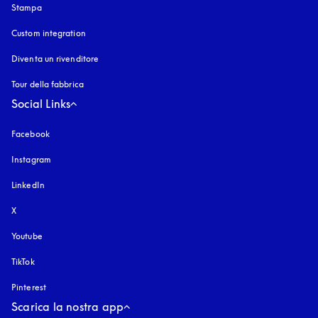
Stampa
Custom integration
Diventa un rivenditore
Tour della fabbrica
Social Links
Facebook
Instagram
si apre in una nuova finestra
LinkedIn
X
Youtube
si apre in una nuova finestra
TikTok
Pinterest
Scarica la nostra app