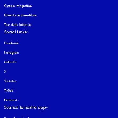
Custom integration
Diventa un rivenditore
Tour della fabbrica
Social Links
Facebook
Instagram
si apre in una nuova finestra
LinkedIn
X
Youtube
si apre in una nuova finestra
TikTok
Pinterest
Scarica la nostra app