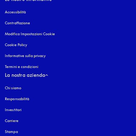
Accessibilità
si apre in una nuova finestra
Contraffazione
si apre in una nuova finestra
Modifica Impostazioni Cookie
Cookie Policy
si apre in una nuova finestra
Informative sulla privacy
si apre in una nuova finestra
Termini e condizioni
La nostra azienda
Chi siamo
Responsabilità
Investitori
Carriere
Stampa