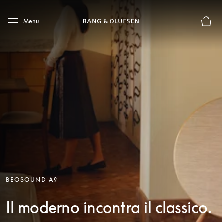
Skip to main content
Skip to main footer
Menu
Chius
BEOSOUND A9
Il moderno incontra il classico.