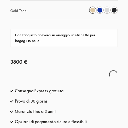
Gold Tone
Con l'acquisto riceverai in omaggio un'etichetta per 
bagagli in pelle.
3800 €
Consegna Express gratuita
si apre in una nuova finestra
Prova di 30 giorni
si apre in una nuova finestra
Garanzia fino a 3 anni
si apre in una nuova finestra
Opzioni di pagamento sicure e flessibili
si apre in una nuova fi