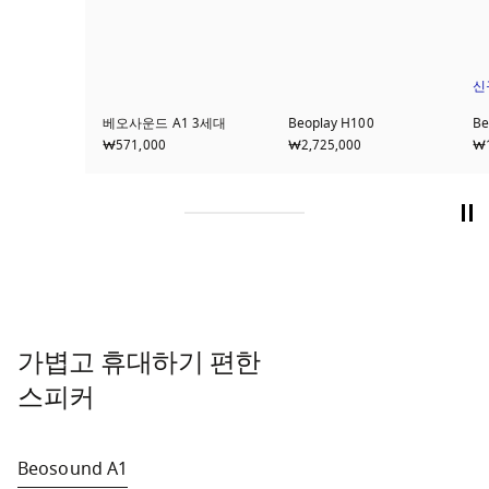
신
베오사운드 A1 3세대
Beoplay H100
Be
₩571,000
₩2,725,000
₩1
가볍고 휴대하기 편한
스피커
Beosound A1