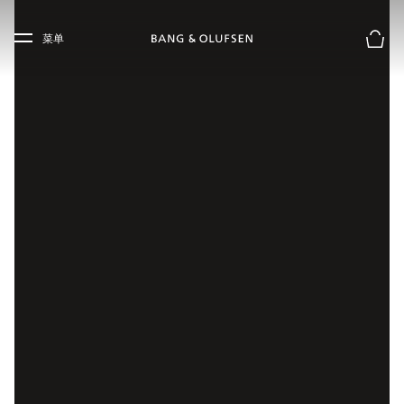
Skip to main content
Skip to main footer
菜单
购物