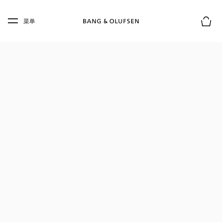
Skip to main content
Skip to main footer
菜单
购物