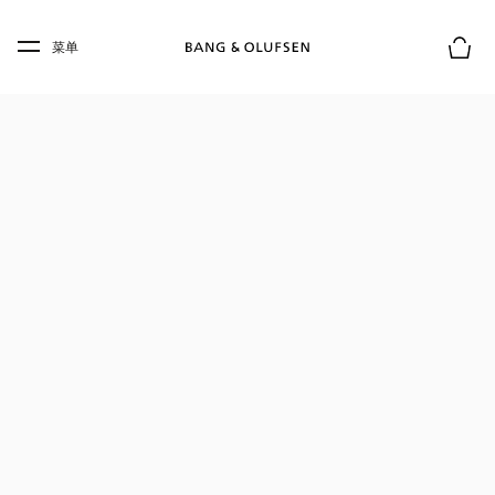
Skip to main content
Skip to main footer
菜单
购物