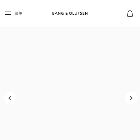
Skip to main content
Skip to main footer
菜单
购物