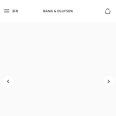
Skip to main content
Skip to main footer
菜单
购物