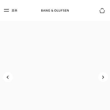
Skip to main content
Skip to main footer
菜单
购物