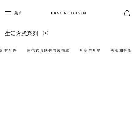
Skip to main content
Skip to main footer
菜单
购物
生活方式系列
(4)
所有配件
便携式收纳包与装饰罩
耳塞与耳垫
脚架和托架