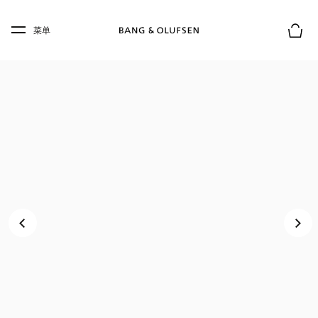
Skip to main content
Skip to main footer
菜单
购物