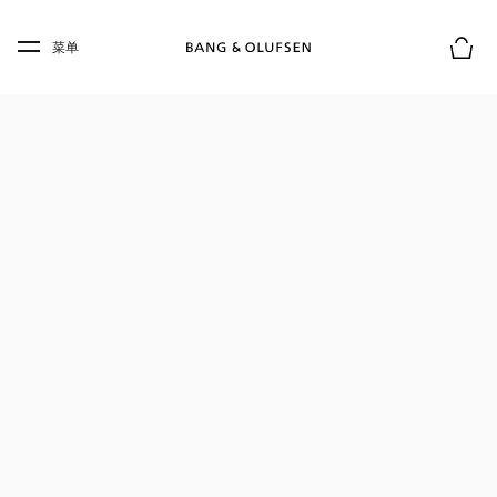
Skip to main content
Skip to main footer
菜单
购物