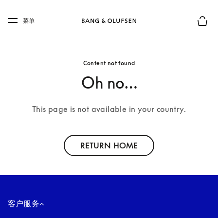
Skip to main content
Skip to main footer
菜单
购物
Content not found
Oh no…
This page is not available in your country.
RETURN HOME
客户服务