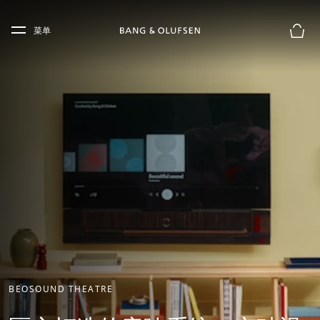
Skip to main content
Skip to main footer
菜单
购物
BEOSOUND THEATRE