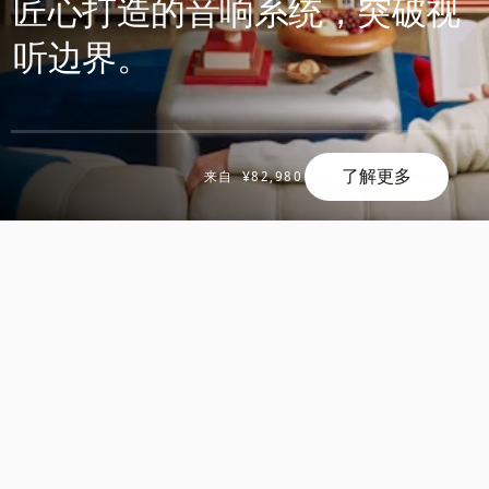
匠心打造的音响系统，突破视
听边界。
了解更多
来自
¥82,980
滚
滚
动
动
发
发
现
现