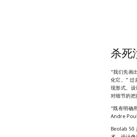
杀死
“我们先画出
化它。” 过
现形式。设
对细节的把控
“既有明确
Andre Po
Beolab