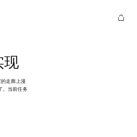
购物篮预
实现
办公室的走廊上漫
。当前任务 