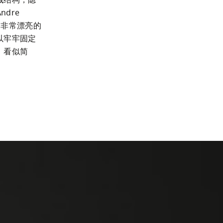
械结构，隐
re 
两个非常漂亮的
以牢牢固定
。看似简