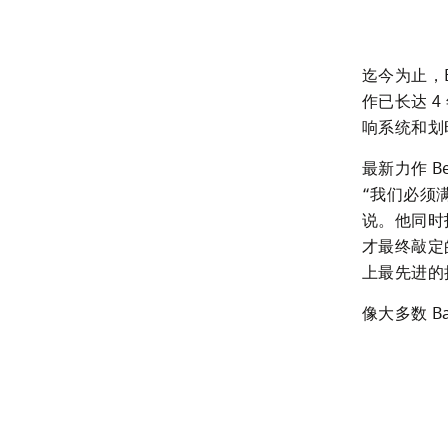
迄今为止，Ban
作已长达 4 
响系统和划时
最新力作 B
“我们必须满
说。他同时指
才最终敲定
上最先进的扬
像大多数 B