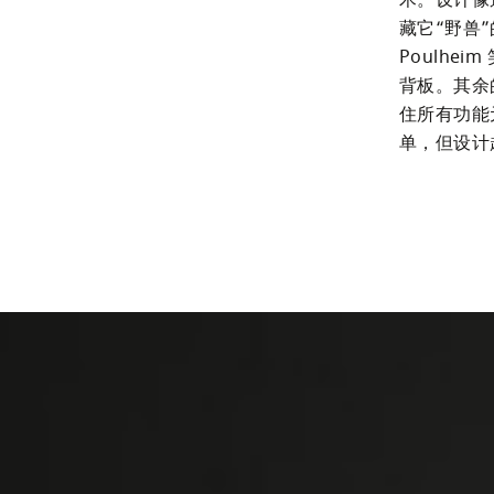
术。设计像
藏它“野兽
Poulhe
背板。其余
住所有功能
单，但设计