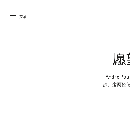
Skip to main content
Skip to main footer
菜单
愿
Andre P
步。这两位