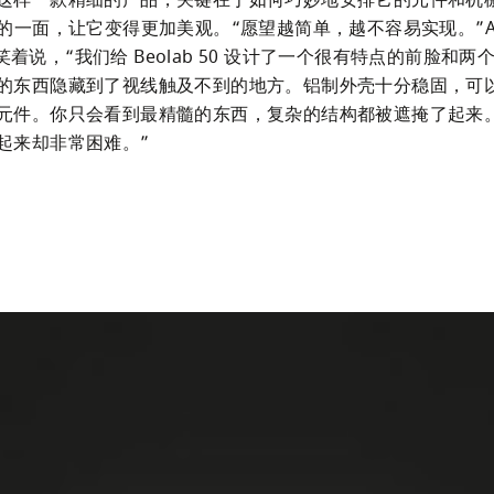
这样一款精细的产品，关键在于如何巧妙地安排它的元件和机
”的一面，让它变得更加美观。“愿望越简单，越不容易实现。”And
im 笑着说，“我们给 Beolab 50 设计了一个很有特点的前脸和
的东西隐藏到了视线触及不到的地方。铝制外壳十分稳固，可
元件。你只会看到最精髓的东西，复杂的结构都被遮掩了起来
起来却非常困难。”