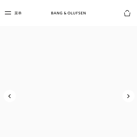
Skip to main content
Skip to main footer
菜单
购物