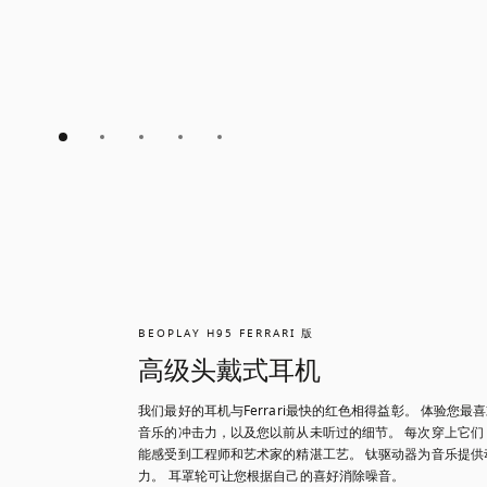
BEOPLAY H95 FERRARI 版
高级头戴式耳机
我们最好的耳机与Ferrari最快的红色相得益彰。 体验您最
音乐的冲击力，以及您以前从未听过的细节。 每次穿上它们
能感受到工程师和艺术家的精湛工艺。 钛驱动器为音乐提供
力。 耳罩轮可让您根据自己的喜好消除噪音。