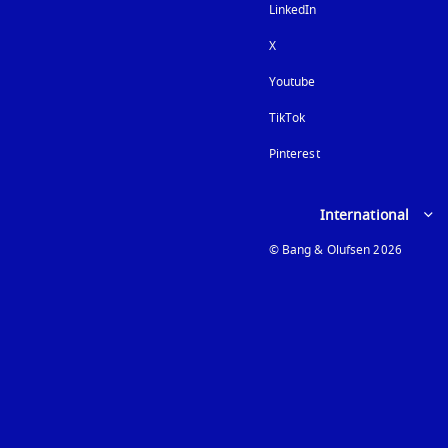
LinkedIn
X
Youtube
在新选项卡中打开
TikTok
Pinterest
Select country and lan
International
© Bang & Olufsen 2026