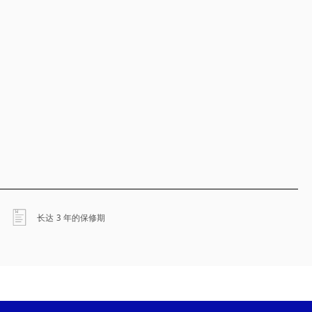
在新选项卡中打开
长达 3 年的保修期