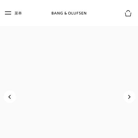
Skip to main content
Skip to main footer
菜单
购物