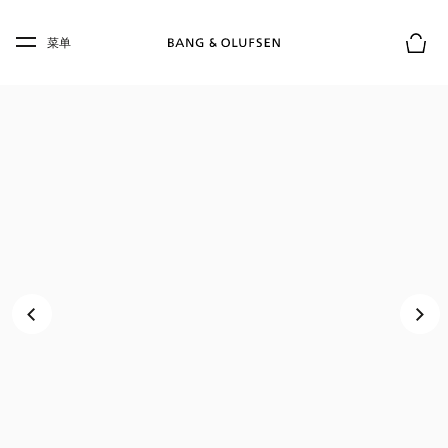
Skip to main content
Skip to main footer
菜单
购物