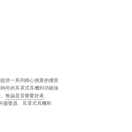
iPhone 16
適用於 iPhone 16 的 MagSafe 兼容保護
HK$1,298
殼
1 顏色
HK$1,098
們提供一系列精心挑選的優質
觀時尚的耳罩式耳機到功能強
好。
無論是音樂愛好者
、
的揚聲器、耳罩式耳機和 