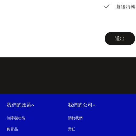
幕後特輯
newsletter-f
送出
我們的政策
我們的公司
無障礙功能
以新標籤頁開啟
關於我們
仿冒品
以新標籤頁開啟
責任