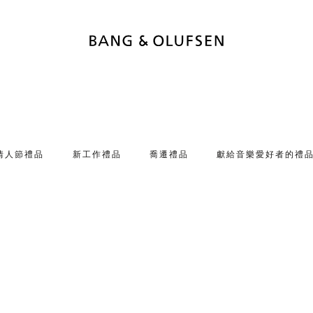
情人節禮品
新工作禮品
喬遷禮品
獻給音樂愛好者的禮