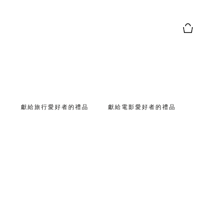
購物籃預
品
獻給旅行愛好者的禮品
獻給電影愛好者的禮品