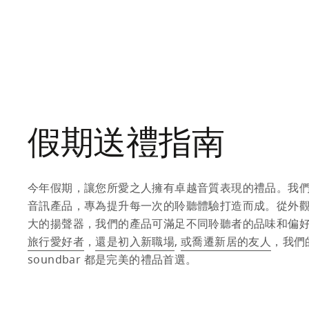
Beovision Contour
Beovision Theatre
HK$73,970
HK$176,060
4 顏色
設計專屬於你
假期送禮指南
今年假期，讓您所愛之人擁有卓越音質表現的禮品。我
音訊產品，專為提升每一次的聆聽體驗打造而成。從外
大的揚聲器，我們的產品可滿足不同聆聽者的品味和偏
旅行愛好者
，
還是初入新職場
, 
或喬遷新居的友人
，我們
soundbar 都是完美的禮品首選。