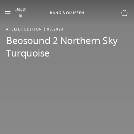
Skip to main content
功能表
Skip to main footer
單
購物
ATELIER EDITION | 03.2024
Beosound 2 Northern Sky
Turquoise