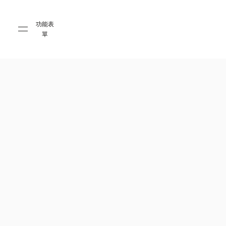
Skip to main content
Skip to main footer
功能表
單