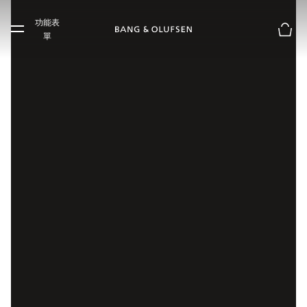
Skip to main content
功能表
Skip to main footer
單
購物