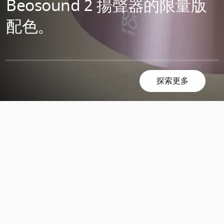
Beosound 2 揚聲器的限量版
配色。
探索更多
滾
滾
動
動
探
探
索
索