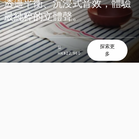
透過平衡、沉浸式音效，體驗
最純粹的立體聲。
探索更
從
滾
多
HK$22,960
滾
動
動
探
探
索
索