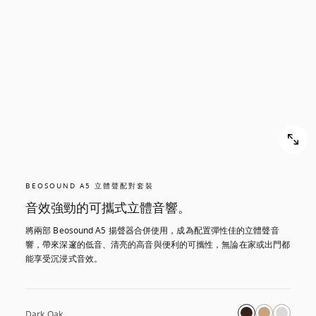
BEOSOUND A5 立體聲配對套裝
音效強勁的可攜式立體音響。
將兩部 Beosound A5 揚聲器合併使用，成為配置彈性佳的立體聲音
響，帶來深邃的低音、清亮的高音與便利的可攜性，無論在家或出門都
能享受沉浸式音效。
Dark Oak