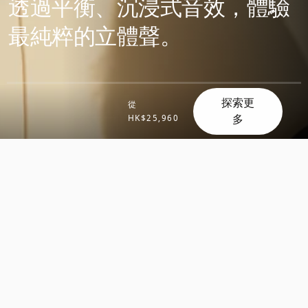
透過平衡、沉浸式音效，體驗
最純粹的立體聲。
探索更
從
多
HK$25,960
滾
滾
動
動
探
探
索
索