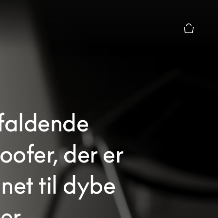
Forhåndsv
efaldende
ofer, der er
net til dybe
er.