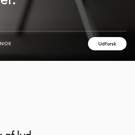
Udforsk
 NOK