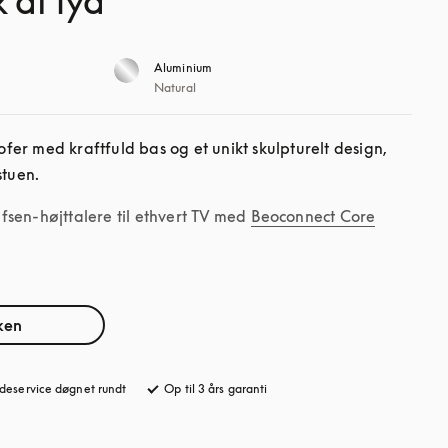
 af lyd
Aluminium
Natural
er med kraftfuld bas og et unikt skulpturelt design, 
stuen.
sen-højttalere til ethvert TV med
Beoconnect Core
ken
deservice døgnet rundt
åbnes under en ny fane
Op til 3 års garanti
åbnes under en ny fane