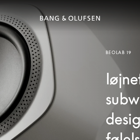
BEOLAB 19
Iøjn
subwo
desig
følels