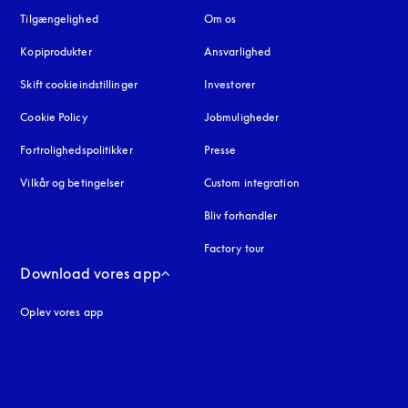
Tilgængelighed
åbnes under en ny fane
Om os
Kopiprodukter
åbnes under en ny fane
Ansvarlighed
Skift cookieindstillinger
Investorer
Cookie Policy
åbnes under en ny fane
Jobmuligheder
Fortrolighedspolitikker
åbnes under en ny fane
Presse
Vilkår og betingelser
Custom integration
Bliv forhandler
Factory tour
Download vores app
Oplev vores app
ne