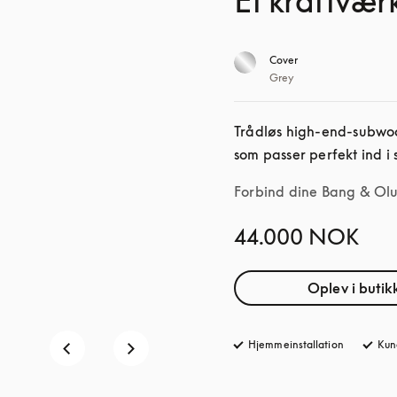
Et kraftværk
Cover
Grey
Trådløs high-end-subwoof
som passer perfekt ind i 
Forbind dine Bang & Oluf
44.000 NOK
Oplev i butik
Hjemmeinstallation
Kun