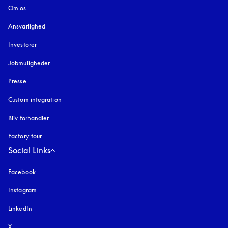
Om os
Ansvarlighed
Investorer
Jobmuligheder
Presse
Custom integration
Bliv forhandler
Factory tour
Social Links
Facebook
Instagram
åbnes under en ny fane
LinkedIn
X