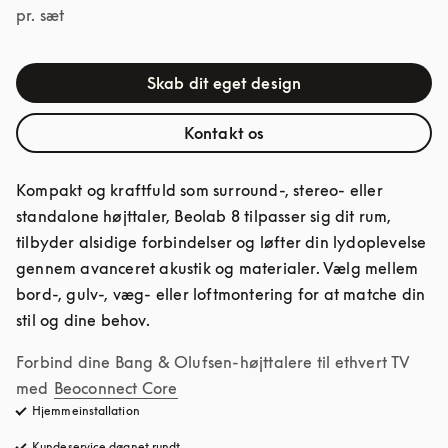
pr. sæt
Skab dit eget design
Kontakt os
Kompakt og kraftfuld som surround-, stereo- eller 
standalone højttaler, Beolab 8 tilpasser sig dit rum, 
tilbyder alsidige forbindelser og løfter din lydoplevelse 
gennem avanceret akustik og materialer. Vælg mellem 
bord-, gulv-, væg- eller loftmontering for at matche din 
stil og dine behov.
Forbind dine Bang & Olufsen-højttalere til ethvert TV 
med
Beoconnect Core
Hjemmeinstallation
Kundeservice døgnet rundt
åbnes under en ny fane