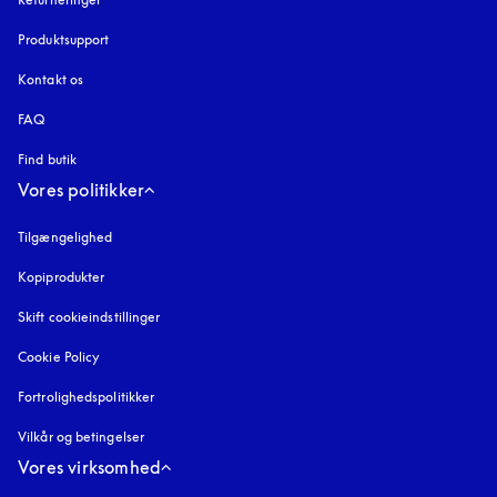
Produktsupport
Kontakt os
FAQ
Find butik
Vores politikker
Tilgængelighed
åbnes under en ny fane
Kopiprodukter
åbnes under en ny fane
Skift cookieindstillinger
Cookie Policy
åbnes under en ny fane
Fortrolighedspolitikker
åbnes under en ny fane
Vilkår og betingelser
Vores virksomhed