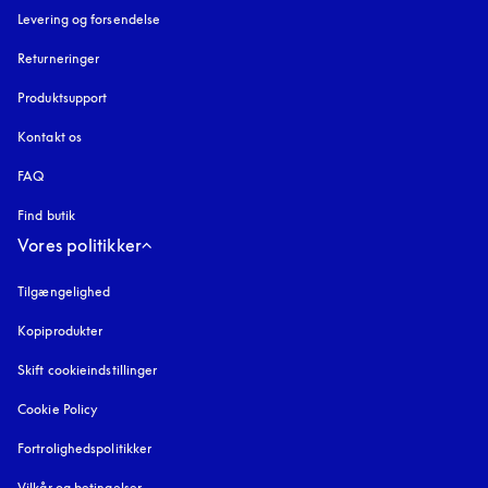
Levering og forsendelse
Returneringer
Produktsupport
Kontakt os
FAQ
Find butik
Vores politikker
Tilgængelighed
åbnes under en ny fane
Kopiprodukter
åbnes under en ny fane
Skift cookieindstillinger
Cookie Policy
åbnes under en ny fane
Fortrolighedspolitikker
åbnes under en ny fane
Vilkår og betingelser