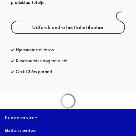
produktportefølje.
Udforsk andre højttalertilbehør
Hjemmeinstallation
Kundeservice døgnet rundt
åbnes under en ny fane
Op til 3 års garanti
åbnes under en ny fane
Kundeservice
Eksklusive services