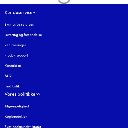
Kundeservice
Eksklusive services
Levering og forsendelse
Returneringer
Produktsupport
Kontakt os
FAQ
Find butik
Vores politikker
Tilgængelighed
åbnes under en ny fane
Kopiprodukter
åbnes under en ny fane
Skift cookieindstillinger