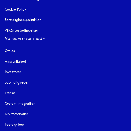
Cookie Policy
åbnes under en ny fane
Fortrolighedspolitikker
åbnes under en ny fane
Vilkår og betingelser
Vores virksomhed
Om os
Ansvarlighed
Investorer
Jobmuligheder
Presse
Custom integration
Bliv forhandler
Factory tour