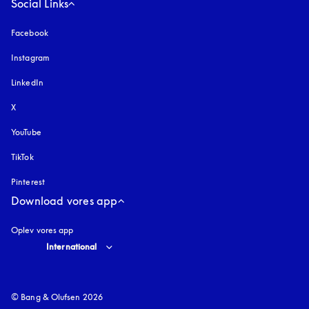
Social Links
Facebook
Instagram
åbnes under en ny fane
LinkedIn
X
YouTube
åbnes under en ny fane
TikTok
Pinterest
Download vores app
Oplev vores app
Select country and language
:
International
© Bang & Olufsen 2026