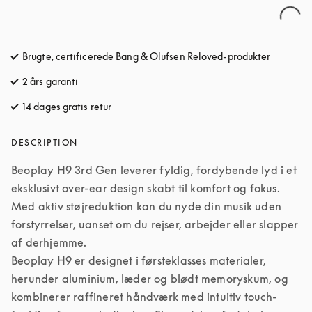
Brugte, certificerede Bang & Olufsen Reloved-produkter
2 års garanti
14 dages gratis retur
åbnes under en ny fane
DESCRIPTION
Beoplay H9 3rd Gen leverer fyldig, fordybende lyd i et 
eksklusivt over-ear design skabt til komfort og fokus. 
Med aktiv støjreduktion kan du nyde din musik uden 
forstyrrelser, uanset om du rejser, arbejder eller slapper 
af derhjemme.

Beoplay H9 er designet i førsteklasses materialer, 
herunder aluminium, læder og blødt memoryskum, og 
kombinerer raffineret håndværk med intuitiv touch-