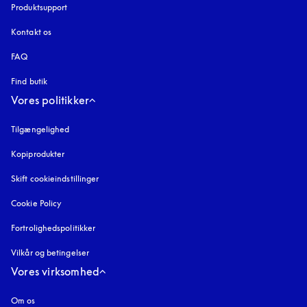
Produktsupport
Kontakt os
FAQ
Find butik
Vores politikker
Tilgængelighed
åbnes under en ny fane
Kopiprodukter
åbnes under en ny fane
Skift cookieindstillinger
Cookie Policy
åbnes under en ny fane
Fortrolighedspolitikker
åbnes under en ny fane
Vilkår og betingelser
Vores virksomhed
Om os